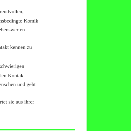
freudvollen,
ionsbedingte Komik
iebenswerten
ntakt kennen zu
schwierigen
 den Kontakt
enschen und geht
tet sie aus ihrer