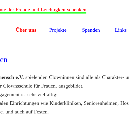
n
Zum
Inhalt
Über uns
Projekte
Spenden
Links
springen
nen
 mensch
e.V.
spielenden Clowninnen sind alle als Charakter- 
r Clownsschule für Frauen, ausgebildet.
gement ist sehr vielfältig:
zialen Einrichtungen wie Kinderkliniken, Seniorenheimen, Hos
c. und auch auf Festen.