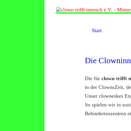
clown trifft mensch e.V.
Momente der Freude und Leichtigkeit schenke
Start
Die Clownin
Die für
clown trifft
in der ClownsZeit, de
Unser clowneskes Enga
So spielen wir in so
Behindertenzentren et