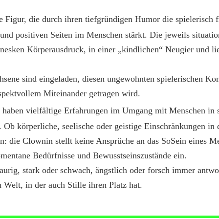
e Figur, die durch ihren tiefgründigen Humor die spielerisch 
und positiven Seiten im Menschen stärkt. Die jeweils situat
wnesken Körperausdruck, in einer „kindlichen“ Neugier und l
sene sind eingeladen, diesen ungewohnten spielerischen Ko
espektvollem Miteinander getragen wird.
haben vielfältige Erfahrungen im Umgang mit Menschen in 
. Ob körperliche, seelische oder geistige Einschränkungen in
n: die Clownin stellt keine Ansprüche an das SoSein eines M
omentane Bedürfnisse und Bewusstseinszustände ein.
aurig, stark oder schwach, ängstlich oder forsch immer antwor
 Welt, in der auch Stille ihren Platz hat.